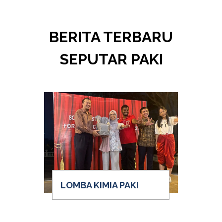
BERITA TERBARU
SEPUTAR PAKI
LOMBA KIMIA PAKI
W
PE
PE