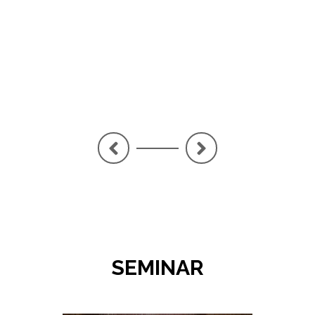
LA
<
>
SEMINAR