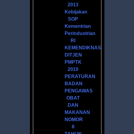
2013
Kebijakan
SOP
Kementrian
Perindustrian
M
RI
KEMENDIKNAS
DITJEN
PMPTK
2010
PERATURAN
BADAN
R
PENGAWAS
ATAN
OBAT
DAN
MAKANAN
NOMOR
8
AN
TAHUN