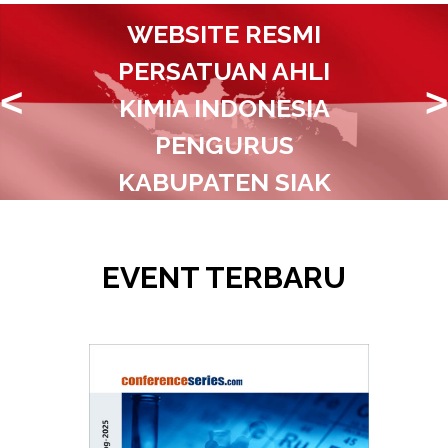
WEBSITE RESMI
PERSATUAN AHLI
<
>
KIMIA INDONESIA
PENGURUS
KABUPATEN SIAK
Bersatu bersama untuk nusa bangsa
yang lebih baik
EVENT TERBARU