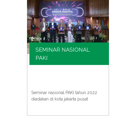
SEMINAR NASIONAL
SE
PAKI
KIM
e atau
PAKI b
univer
Seminar nasional PAKI tahun 2022
an
acara 
diadakan di kota jakarta pusat
para s
untuk 
pentin