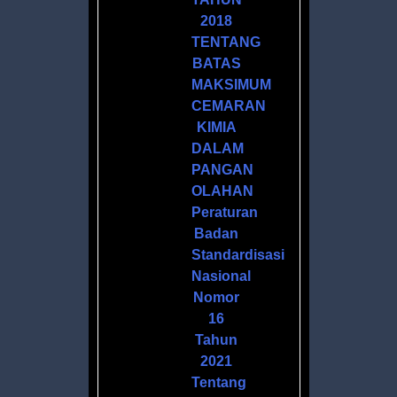
2018
TENTANG
I
BATAS
MAKSIMUM
ASI
CEMARAN
KIMIA
IN
DALAM
PANGAN
OLAHAN
Peraturan
Badan
Standardisasi
Nasional
CA
Nomor
16
Tahun
2021
S
Tentang