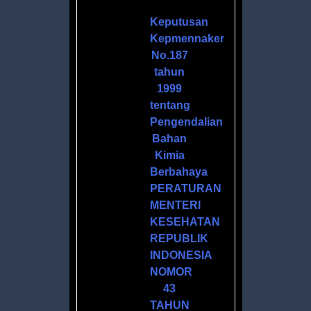
H
Keputusan
Kepmennaker
No.187
tahun
1999
tentang
Pengendalian
Bahan
Kimia
ANOL
Berbahaya
PERATURAN
MENTERI
ZER
KESEHATAN
L
REPUBLIK
INDONESIA
NOMOR
43
TAHUN